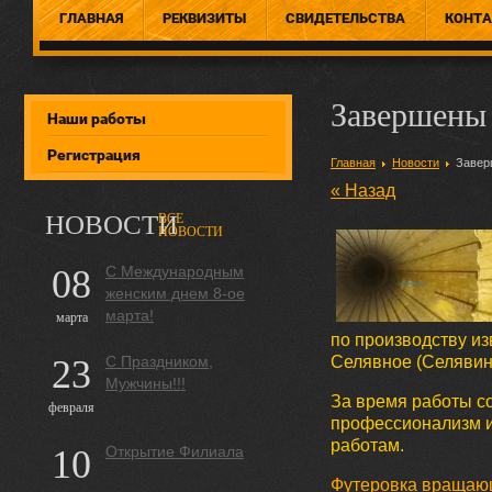
ГЛАВНАЯ
РЕКВИЗИТЫ
СВИДЕТЕЛЬСТВА
КОНТ
Завершены
Наши работы
Регистрация
Главная
Новости
Заверш
« Назад
НОВОСТИ
ВСЕ
НОВОСТИ
08
С Международным
женским днем 8-ое
марта!
марта
по производству из
23
С Праздником,
Селявное (Селявинс
Мужчины!!!
За время работы с
февраля
профессионализм и
работам.
10
Открытие Филиала
Футеровка вращающ