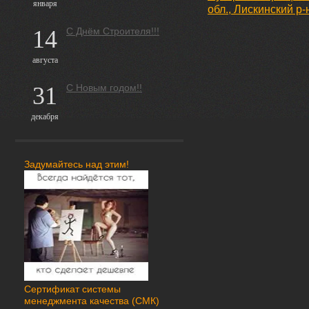
января
обл., Лискинский р-
14
С Днём Строителя!!!
августа
31
С Новым годом!!
декабря
Задумайтесь над этим!
Сертификат системы
менеджмента качества (СМК)